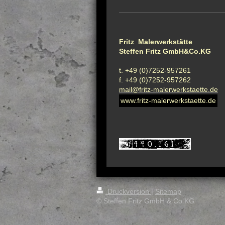
Fritz Malerwerkstätte
Steffen Fritz GmbH&Co.KG
t. +49 (0)7252-957261
f. +49 (0)7252-957262
mail@fritz-malerwerkstaette.de
www.fritz-malerwerkstaette.de
Druckversion
|
Sitemap
© Steffen Fritz GmbH & Co KG